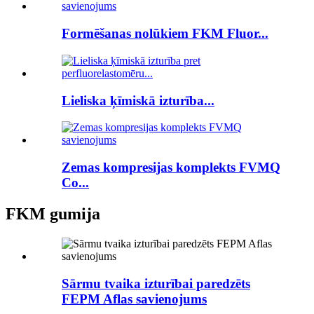
Formēšanas nolūkiem FKM Fluor...
Lieliska ķīmiskā izturība...
Zemas kompresijas komplekts FVMQ
Co...
FKM gumija
Sārmu tvaika izturībai paredzēts
FEPM Aflas savienojums