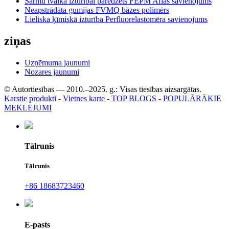
Sārmu tvaika izturībai paredzēts FEPM Aflas savienojums
Neapstrādāta gumijas FVMQ bāzes polimērs
Lieliska ķīmiskā izturība Perfluorelastomēra savienojums
ziņas
Uzņēmuma jaunumi
Nozares jaunumi
© Autortiesības — 2010.–2025. g.: Visas tiesības aizsargātas.
Karstie produkti
-
Vietnes karte
-
TOP BLOGS
-
POPULĀRĀKIE
MEKLĒJUMI
Tālrunis
Tālrunis
+86 18683723460
E-pasts