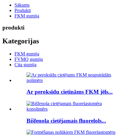
Sākums
Produkti
FKM gumija
produkti
Kategorijas
FKM gumija
FVMQ gumija
Cita gumija
Ar peroksīdu cietināms FKM jēls...
Bišfenola cietējamais fluorelols...