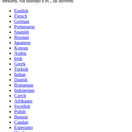
meklētu, vai taustiņu ESC, lai aizvērtu
English
French
German
Portuguese
Spanish
Russian
Japanese
Korean
Arabic
Irish
Greek
Turkish
Italian
Danish
Romanian
Indonesian
Czech
Afrikaans
Swedish
Polish
Basque
Catalan
Esperanto