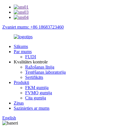
Zvaniet mums: +86 18683723460
Sākums
Par mums
FUDI
Kvalitātes kontrole
Ražošanas līnija
Testēšanas laboratorija
Sertifikāts
Produkti
FKM gumija
FVMQ gumija
Cita gumija
Ziņas
Sazinieties ar mums
English